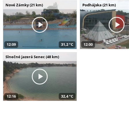
Nové Zámky (21 km)
Podhájska (21 km)
12:09
31,2 °C
12:00
Slnečné jazerá Senec (48 km)
12:16
32,4 °C