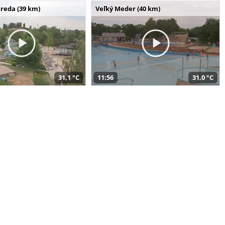
reda (39 km)
Veľký Meder (40 km)
31,1 °C
11:56
31,0 °C