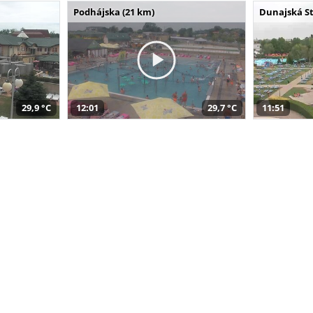
Podhájska (21 km)
Dunajská St
29,9 °C
12:01
29,7 °C
11:51