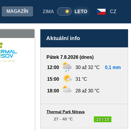
MAGAZÍN
ZIMA
LETO
CZ
Aktuální info
Pátek 7.8.2026 (dnes)
12:00
30 až 32 °C
0,1 mm
15:00
31 °C
18:00
28 až 30 °C
Thermal Park Nitrava
27 - 40 °C
10 / 10