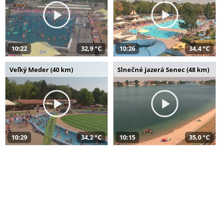
10:22
32,9 °C
10:26
34,4 °C
Veľký Meder (40 km)
Slnečné jazerá Senec (48 km)
10:29
34,2 °C
10:15
35,0 °C