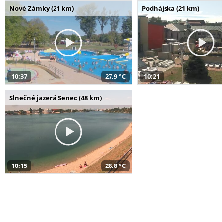
Nové Zámky (21 km)
Podhájska (21 km)
10:37
27,9 °C
10:21
Slnečné jazerá Senec (48 km)
10:15
28,8 °C