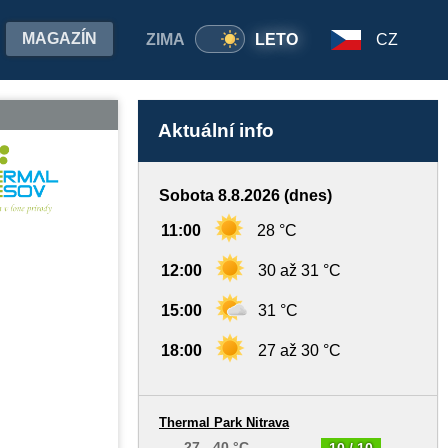
MAGAZÍN
ZIMA
LETO
CZ
Aktuální info
Sobota 8.8.2026 (dnes)
11:00
28 °C
12:00
30 až 31 °C
15:00
31 °C
18:00
27 až 30 °C
Thermal Park Nitrava
27 - 40 °C
10 / 10