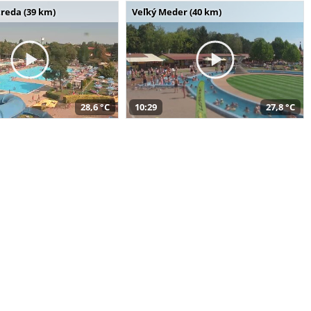
reda (39 km)
Veľký Meder (40 km)
28,6 °C
10:29
27,8 °C