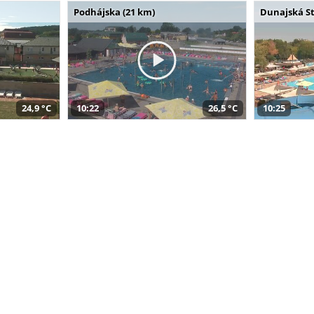
Podhájska (21 km)
Dunajská St
24,9 °C
10:22
26,5 °C
10:25