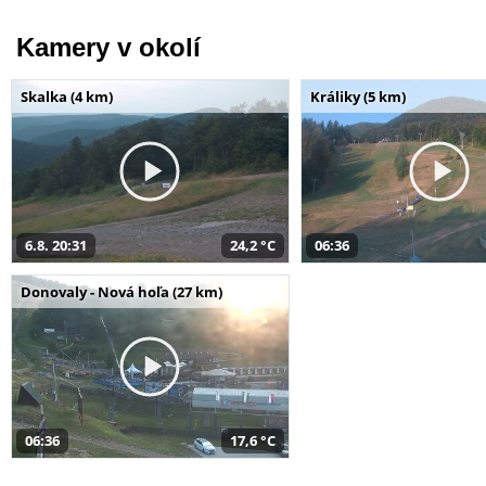
Kamery v okolí
Skalka (4 km)
Králiky (5 km)
6.8. 20:31
24,2 °C
06:36
Donovaly - Nová hoľa (27 km)
06:36
17,6 °C