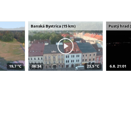
Banská Bystrica (15 km)
Pustý hrad 
19,7 °C
06:34
23,5 °C
6.8. 21:01