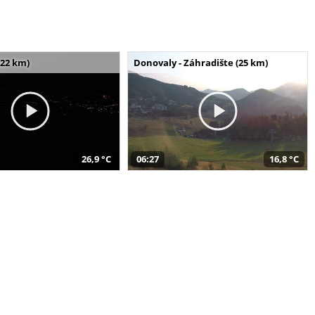
(22 km)
Donovaly - Záhradište (25 km)
26,9 °C
06:27
16,8 °C