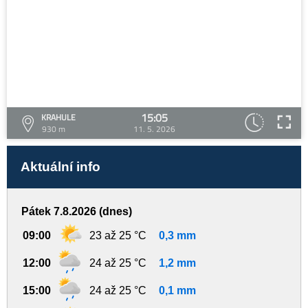
15:05
KRAHULE
930 m
11. 5. 2026
Aktuální info
Pátek 7.8.2026 (dnes)
09:00
23 až 25 °C
0,3 mm
12:00
24 až 25 °C
1,2 mm
15:00
24 až 25 °C
0,1 mm