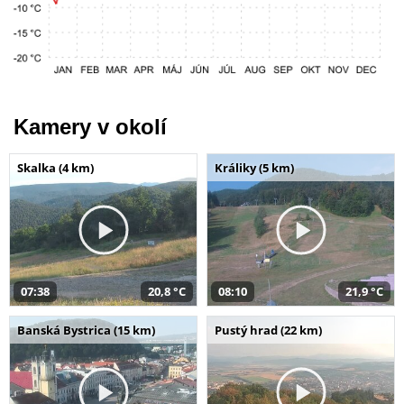
Kamery v okolí
Skalka (4 km)
Králiky (5 km)
07:38
20,8 °C
08:10
21,9 °C
Banská Bystrica (15 km)
Pustý hrad (22 km)