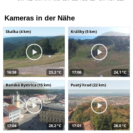
Kameras in der Nähe
Skalka (4 km)
Králiky (5 km)
16:58
23,2 °C
17:06
24,1 °C
Banská Bystrica (15 km)
Pustý hrad (22 km)
17:04
28,2 °C
17:01
28,0 °C