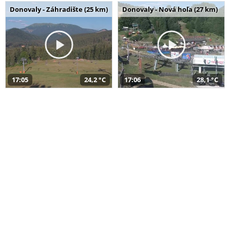
Donovaly - Záhradište (25 km)
Donovaly - Nová hoľa (27 km)
17:05
24,2 °C
17:06
28,1 °C