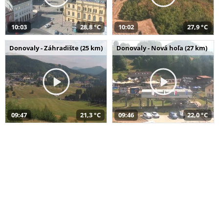
10:03
28,8 °C
10:02
27,9 °C
Donovaly - Záhradište (25 km)
Donovaly - Nová hoľa (27 km)
09:47
21,3 °C
09:46
22,0 °C