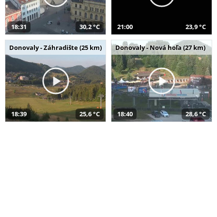
18:31
30,2 °C
21:00
23,9 °C
Donovaly - Záhradište (25 km)
Donovaly - Nová hoľa (27 km)
18:39
25,6 °C
18:40
28,6 °C