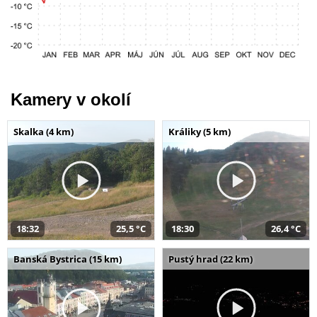
Kamery v okolí
Skalka (4 km)
Králiky (5 km)
18:32
25,5 °C
18:30
26,4 °C
Banská Bystrica (15 km)
Pustý hrad (22 km)