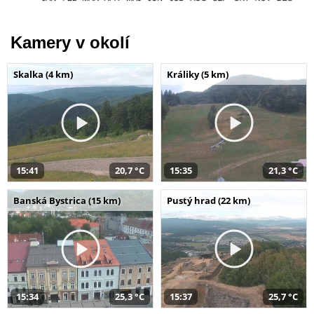
Kamery v okolí
Skalka (4 km)
Králiky (5 km)
15:41
20,7 °C
15:35
21,3 °C
Banská Bystrica (15 km)
Pustý hrad (22 km)
15:34
25,3 °C
15:37
25,7 °C