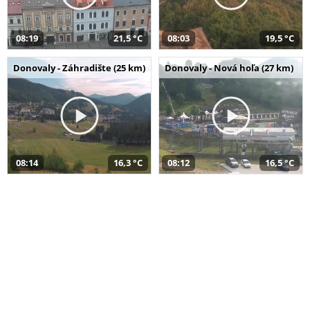
08:19
21,5 °C
08:03
19,5 °C
Donovaly - Záhradište (25 km)
Donovaly - Nová hoľa (27 km)
08:14
16,3 °C
08:12
16,5 °C