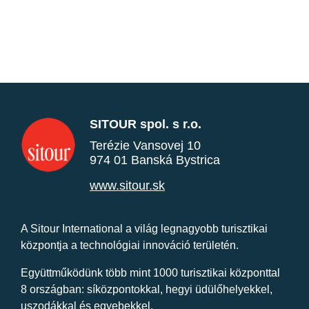
SITOUR spol. s r.o.
Terézie Vansovej 10
974 01 Banská Bystrica
www.sitour.sk
A Sitour International a világ legnagyobb turisztikai
központja a technológiai innováció területén.
Együttműködünk több mint 1000 turisztikai központtal
8 országban: síközpontokkal, hegyi üdülőhelyekkel,
uszodákkal és egyebekkel.