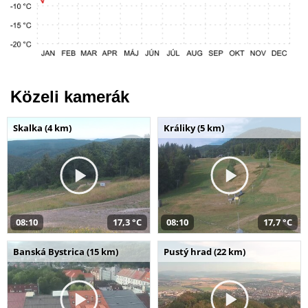
Közeli kamerák
Skalka (4 km)
Králiky (5 km)
08:10
17,3 °C
08:10
17,7 °C
Banská Bystrica (15 km)
Pustý hrad (22 km)