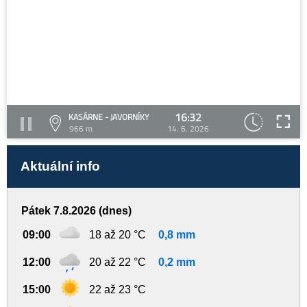
16:32
KASÁRNE - JAVORNÍKY
966 m
14. 6. 2026
Aktuální info
Pátek 7.8.2026 (dnes)
09:00
18 až 20 °C
0,8 mm
12:00
20 až 22 °C
0,2 mm
15:00
22 až 23 °C