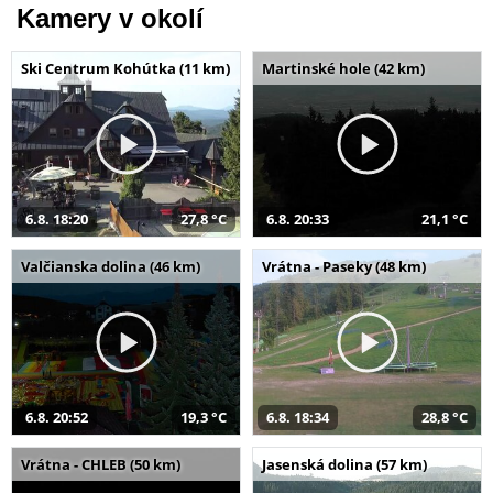
Kamery v okolí
Ski Centrum Kohútka (11 km)
Martinské hole (42 km)
6.8. 18:20
27,8 °C
6.8. 20:33
21,1 °C
Valčianska dolina (46 km)
Vrátna - Paseky (48 km)
6.8. 20:52
19,3 °C
6.8. 18:34
28,8 °C
Vrátna - CHLEB (50 km)
Jasenská dolina (57 km)