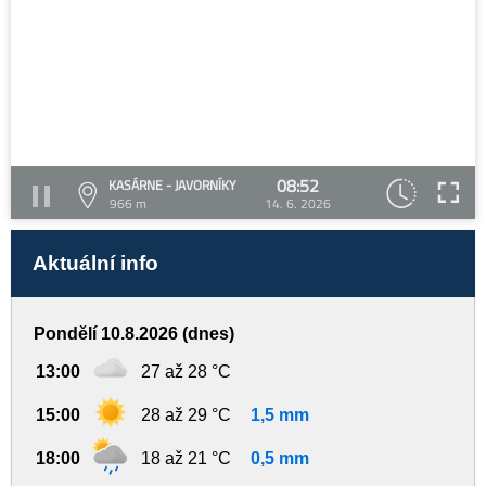
08:52
KASÁRNE - JAVORNÍKY
966 m
14. 6. 2026
Aktuální info
Pondělí 10.8.2026 (dnes)
13:00
27 až 28 °C
15:00
28 až 29 °C
1,5 mm
18:00
18 až 21 °C
0,5 mm