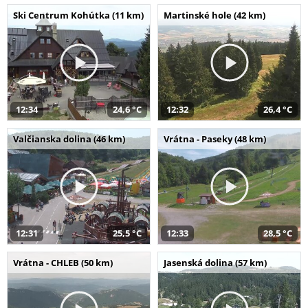
Ski Centrum Kohútka (11 km)
Martinské hole (42 km)
12:34
24,6 °C
12:32
26,4 °C
Valčianska dolina (46 km)
Vrátna - Paseky (48 km)
12:31
25,5 °C
12:33
28,5 °C
Vrátna - CHLEB (50 km)
Jasenská dolina (57 km)