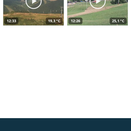
12:33
19,3 °C
12:26
25,1 °C