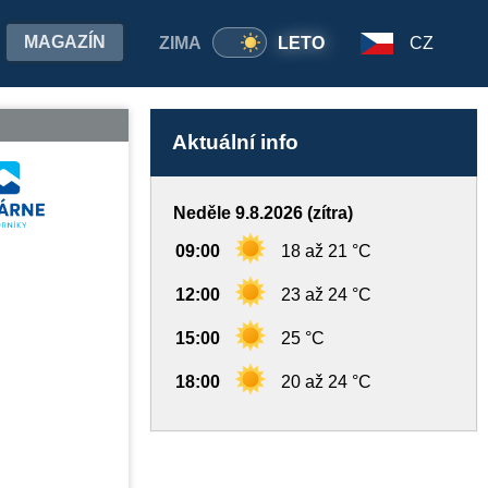
MAGAZÍN
ZIMA
LETO
CZ
Aktuální info
Neděle 9.8.2026 (zítra)
09:00
18 až 21 °C
12:00
23 až 24 °C
15:00
25 °C
18:00
20 až 24 °C