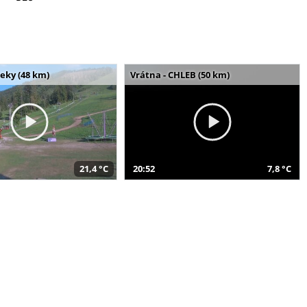
seky (48 km)
Vrátna - CHLEB (50 km)
21,4 °C
20:52
7,8 °C