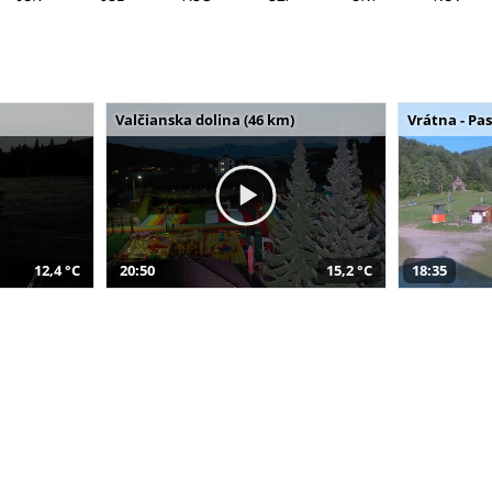
Valčianska dolina (46 km)
Vrátna - Pa
12,4 °C
20:50
15,2 °C
18:35