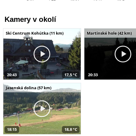
Kamery v okolí
Ski Centrum Kohútka (11 km)
Martinské hole (42 km)
20:43
17,5 °C
20:33
Jasenská dolina (57 km)
18:15
18,8 °C