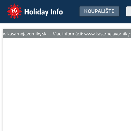
Holiday Info
KOUPALIŠTE
.kasarnejavorniky.sk -- Viac informácií: www.kasarnejavorniky.sk