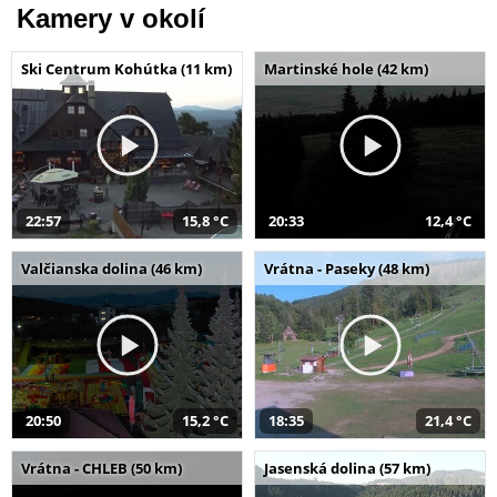
Kamery v okolí
Ski Centrum Kohútka (11 km)
Martinské hole (42 km)
22:57
15,8 °C
20:33
12,4 °C
Valčianska dolina (46 km)
Vrátna - Paseky (48 km)
20:50
15,2 °C
18:35
21,4 °C
Vrátna - CHLEB (50 km)
Jasenská dolina (57 km)