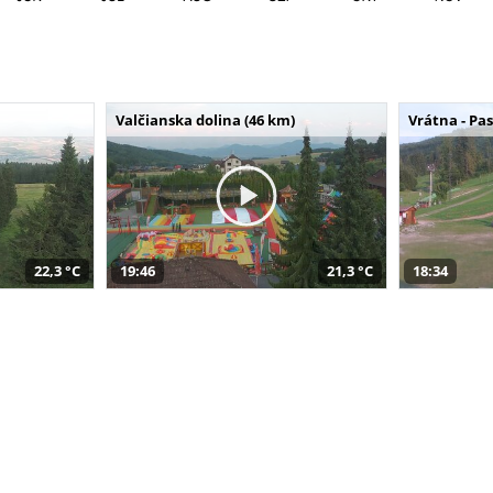
Valčianska dolina (46 km)
Vrátna - Pa
22,3 °C
19:46
21,3 °C
18:34