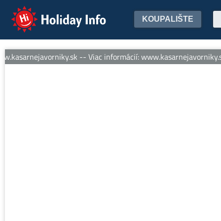
Holiday Info
KOUPALIŠTE
.kasarnejavorniky.sk -- Viac informácií: www.kasarnejavorniky.sk