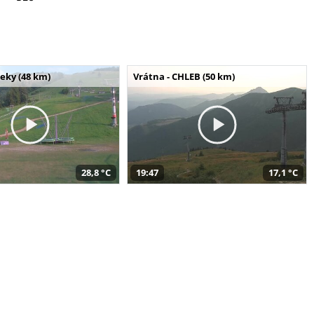
seky (48 km)
Vrátna - CHLEB (50 km)
28,8 °C
19:47
17,1 °C