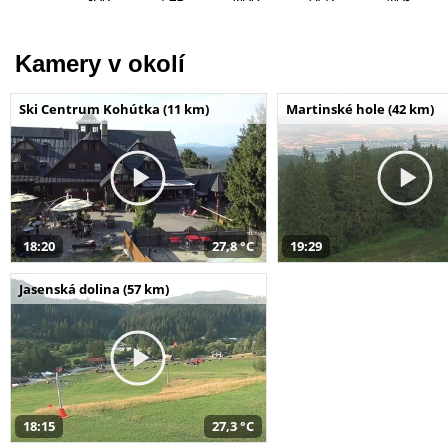
Kamery v okolí
Ski Centrum Kohútka (11 km)
Martinské hole (42 km)
18:20
27,8 °C
19:29
Jasenská dolina (57 km)
18:15
27,3 °C