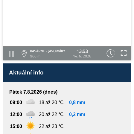
13:53
KASÁRNE - JAVORNÍKY
966 m
14. 6. 2026
Aktuální info
Pátek 7.8.2026 (dnes)
09:00
18 až 20 °C
0,8 mm
12:00
20 až 22 °C
0,2 mm
15:00
22 až 23 °C