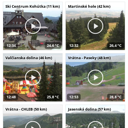
Ski Centrum Kohútka (11 km)
Martinské hole (42 km)
12:34
24,6 °C
12:32
26,4 °C
Valčianska dolina (46 km)
Vrátna - Paseky (48 km)
12:48
25,8 °C
12:53
28,8 °C
Vrátna - CHLEB (50 km)
Jasenská dolina (57 km)