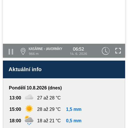
06:52
KASÁRNE - JAVORNÍKY
966 m
14. 6. 2026
Aktuální info
Pondělí 10.8.2026 (dnes)
13:00
27 až 28 °C
15:00
28 až 29 °C
1,5 mm
18:00
18 až 21 °C
0,5 mm