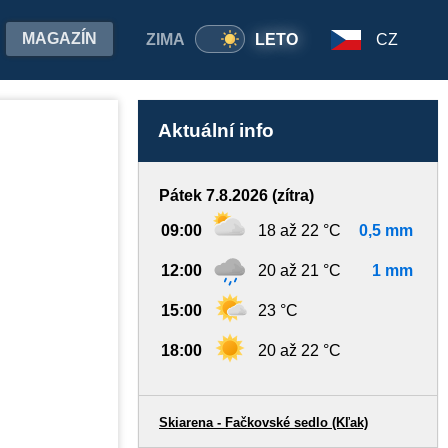
MAGAZÍN
ZIMA
LETO
CZ
Aktuální info
Pátek 7.8.2026 (zítra)
09:00
18 až 22 °C
0,5 mm
12:00
20 až 21 °C
1 mm
15:00
23 °C
18:00
20 až 22 °C
Skiarena - Fačkovské sedlo (Kľak)