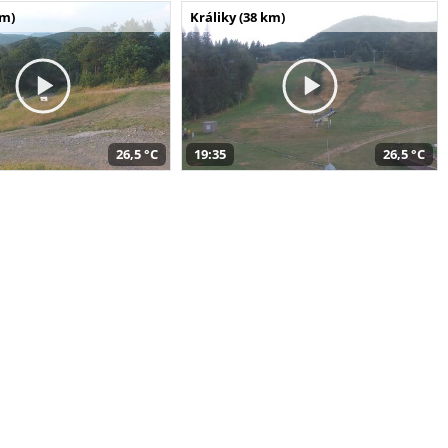
km)
Králiky (38 km)
26,5 °C
19:35
26,5 °C