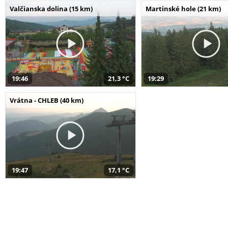
Valčianska dolina (15 km)
Martinské hole (21 km)
19:46
21,3 °C
19:29
Vrátna - CHLEB (40 km)
19:47
17,1 °C