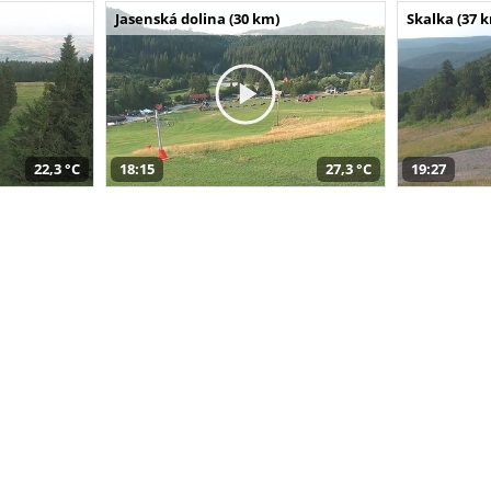
Jasenská dolina (30 km)
Skalka (37 
22,3 °C
18:15
27,3 °C
19:27