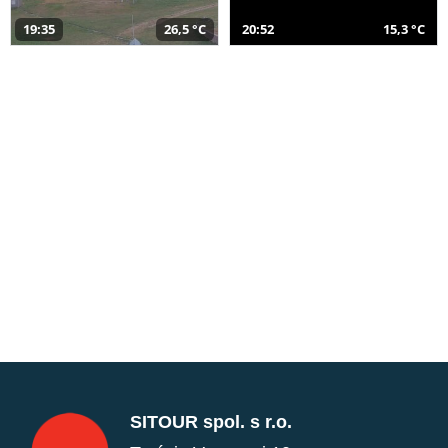
19:35
26,5 °C
20:52
15,3 °C
SITOUR spol. s r.o.