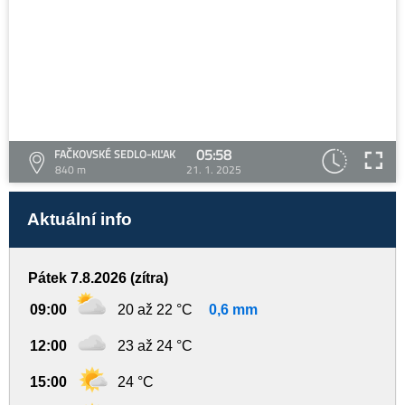
05:58
FAČKOVSKÉ SEDLO-KĽAK
840 m
21. 1. 2025
Aktuální info
Pátek 7.8.2026 (zítra)
09:00
20 až 22 °C
0,6 mm
12:00
23 až 24 °C
15:00
24 °C