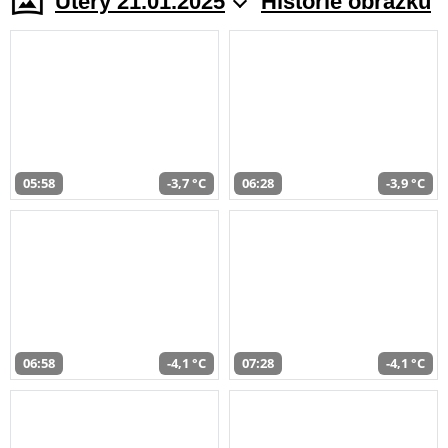
Úterý 21.01.2025
Historie obrazků
05:58
-3,7 °C
06:28
-3,9 °C
06:58
-4,1 °C
07:28
-4,1 °C