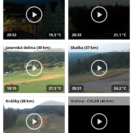
20:52
19,3 °C
20:33
21,1 °C
Jasenská dolina (30 km)
Skalka (37 km)
18:15
27,3 °C
20:31
24,2 °C
Králiky (38 km)
Vrátna - CHLEB (40 km)