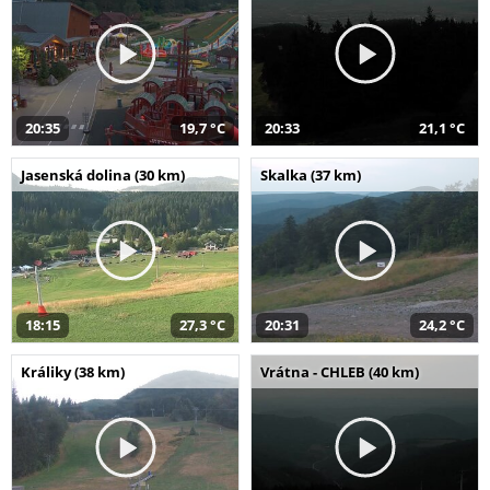
20:35
19,7 °C
20:33
21,1 °C
Jasenská dolina (30 km)
Skalka (37 km)
18:15
27,3 °C
20:31
24,2 °C
Králiky (38 km)
Vrátna - CHLEB (40 km)