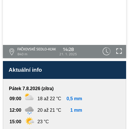
14:28
FAČKOVSKÉ SEDLO-KĽAK
840 m
21. 1. 2025
Aktuální info
Pátek 7.8.2026 (zítra)
09:00
18 až 22 °C
0,5 mm
12:00
20 až 21 °C
1 mm
15:00
23 °C