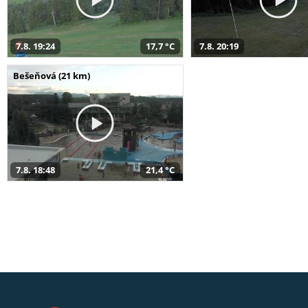
7.8. 19:24
17,7 °C
7.8. 20:19
Bešeňová (21 km)
7.8. 18:48
21,4 °C