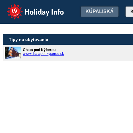
Holiday Info
KÚPALISKÁ
Tipy na ubytovanie
Chata pod Kýčerou
www.chatapodkycerou.sk