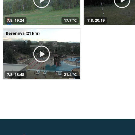
7.8. 19:24
17,7 °C
7.8. 20:19
Bešeňová (21 km)
7.8. 18:48
21,4 °C