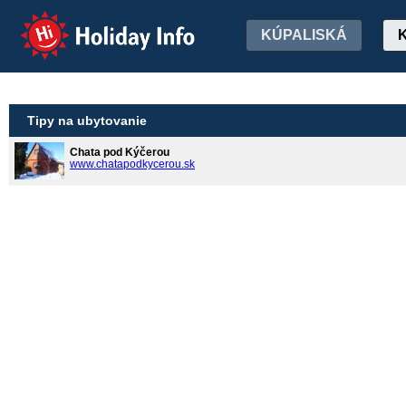
Holiday Info
KÚPALISKÁ
Tipy na ubytovanie
Chata pod Kýčerou
www.chatapodkycerou.sk