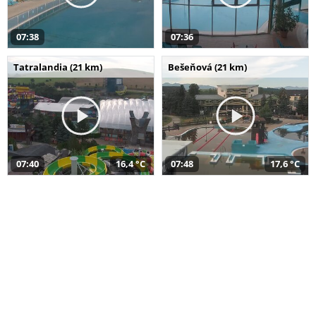
07:38
07:36
Tatralandia (21 km)
Bešeňová (21 km)
07:40
16,4 °C
07:48
17,6 °C