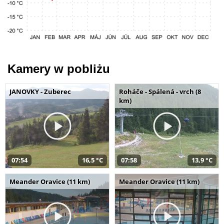
Kamery w pobliżu
JANOVKY - Zuberec
Roháče - Spálená - vrch (8
km)
07:54
16,5 °C
07:58
13,9 °C
Meander Oravice (11 km)
Meander Oravice (11 km)