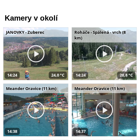
Kamery v okolí
JANOVKY - Zuberec
Roháče - Spálená - vrch (8
km)
14:24
24,0 °C
14:24
20,8 °C
Meander Oravice (11 km)
Meander Oravice (11 km)
14:38
14:37