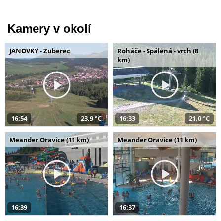
Kamery v okolí
JANOVKY - Zuberec
Roháče - Spálená - vrch (8
km)
16:54
23,9 °C
16:33
21,0 °C
Meander Oravice (11 km)
Meander Oravice (11 km)
16:39
16:37