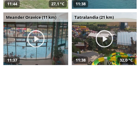
11:44
27,1 °C
11:38
Meander Oravice (11 km)
Tatralandia (21 km)
11:37
11:38
32,0 °C