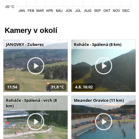
Kamery v okolí
JANOVKY - Zuberec
Roháče - Spálená (8 km)
11:54
31,8 °C
4.8. 16:02
Roháče - Spálená - vrch (8
Meander Oravice (11 km)
km)