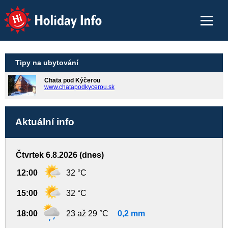
Holiday Info
Tipy na ubytování
Chata pod Kýčerou
www.chatapodkycerou.sk
Aktuální info
Čtvrtek 6.8.2026 (dnes)
12:00
32 °C
15:00
32 °C
18:00
23 až 29 °C
0,2 mm