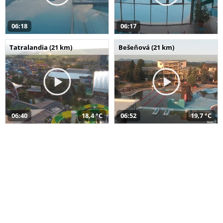
06:18
06:17
Tatralandia (21 km)
Bešeňová (21 km)
06:40
18,4 °C
06:52
19,7 °C