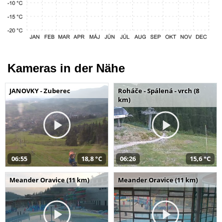
Kameras in der Nähe
JANOVKY - Zuberec
Roháče - Spálená - vrch (8
km)
06:55
18,8 °C
06:26
15,6 °C
Meander Oravice (11 km)
Meander Oravice (11 km)