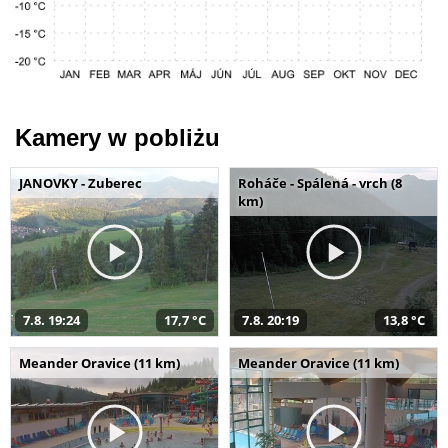
Kamery w pobliżu
JANOVKY - Zuberec
Roháče - Spálená - vrch (8
km)
7.8. 19:24
17,7 °C
7.8. 20:19
13,8 °C
Meander Oravice (11 km)
Meander Oravice (11 km)