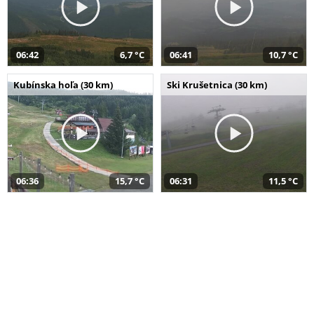
06:42
6,7 °C
06:41
10,7 °C
Kubínska hoľa (30 km)
Ski Krušetnica (30 km)
06:36
15,7 °C
06:31
11,5 °C