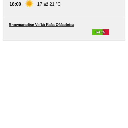
18:00
17 až 21 °C
Snowparadise Veľká Rača Oščadnica
64 %