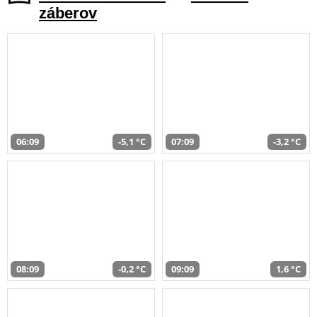
záberov
06:09
-5,1 °C
07:09
-3,2 °C
08:09
-0,2 °C
09:09
1,6 °C