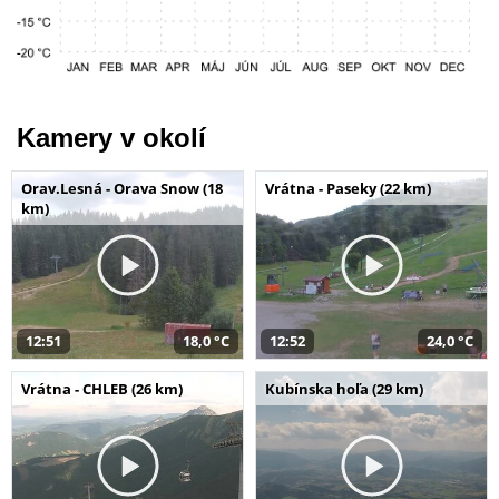
Kamery v okolí
Orav.Lesná - Orava Snow (18
Vrátna - Paseky (22 km)
km)
12:51
18,0 °C
12:52
24,0 °C
Vrátna - CHLEB (26 km)
Kubínska hoľa (29 km)