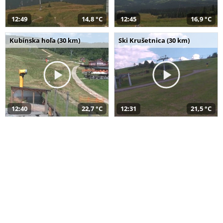
12:49
14,8 °C
12:45
16,9 °C
Kubínska hoľa (30 km)
Ski Krušetnica (30 km)
12:40
22,7 °C
12:31
21,5 °C