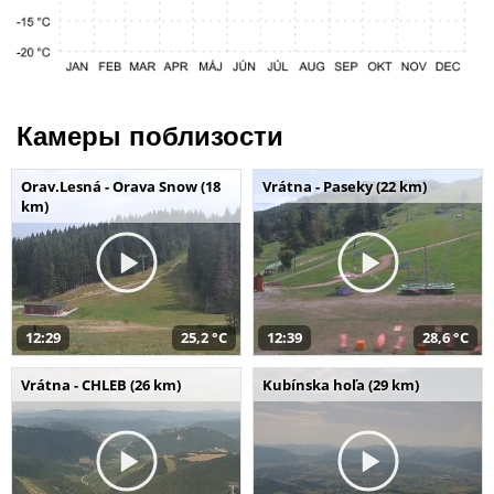
Камеры поблизости
Orav.Lesná - Orava Snow (18
Vrátna - Paseky (22 km)
km)
12:29
25,2 °C
12:39
28,6 °C
Vrátna - CHLEB (26 km)
Kubínska hoľa (29 km)