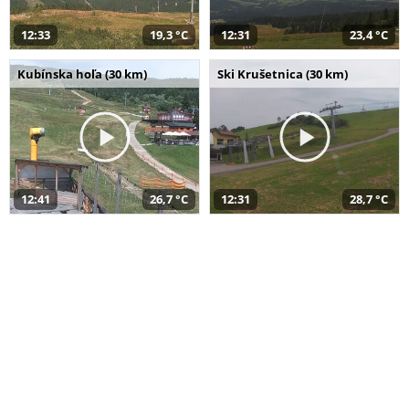
12:33
19,3 °C
12:31
23,4 °C
Kubínska hoľa (30 km)
Ski Krušetnica (30 km)
12:41
26,7 °C
12:31
28,7 °C