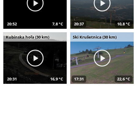
20:52
7,8 °C
20:37
10,8 °C
Kubínska hoľa (30 km)
Ski Krušetnica (30 km)
20:31
16,9 °C
17:31
22,6 °C