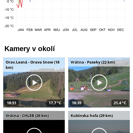
Kamery v okolí
Orav.Lesná - Orava Snow (18
Vrátna - Paseky (22 km)
km)
18:51
17,7 °C
18:35
21,4 °C
Vrátna - CHLEB (26 km)
Kubínska hoľa (29 km)