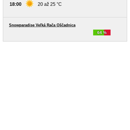
18:00
20 až 25 °C
Snowparadise Veľká Rača Oščadnica
64 %