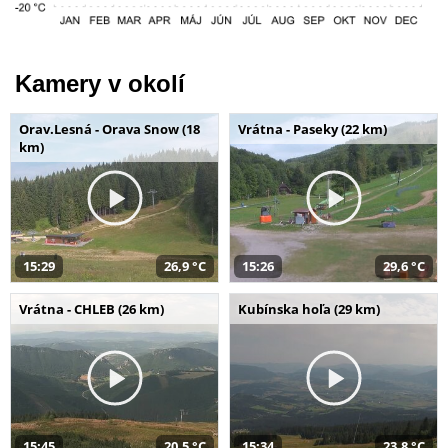
Kamery v okolí
Orav.Lesná - Orava Snow (18
Vrátna - Paseky (22 km)
km)
15:29
26,9 °C
15:26
29,6 °C
Vrátna - CHLEB (26 km)
Kubínska hoľa (29 km)
15:45
20,5 °C
15:34
23,8 °C