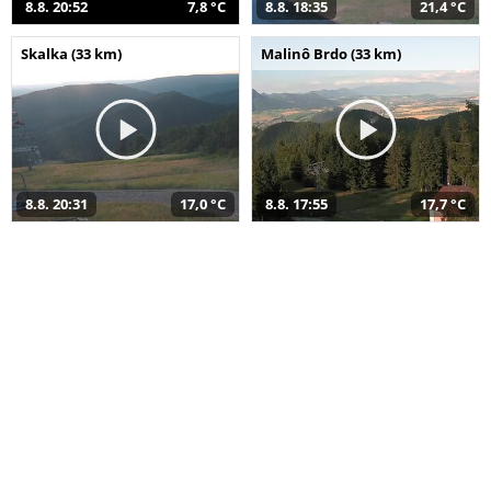
8.8. 20:52
7,8 °C
8.8. 18:35
21,4 °C
Skalka (33 km)
Malinô Brdo (33 km)
8.8. 20:31
17,0 °C
8.8. 17:55
17,7 °C