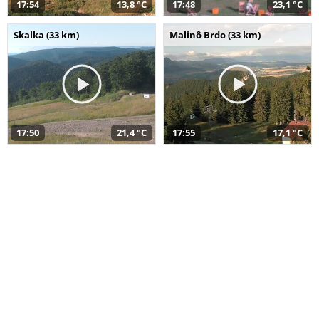
17:54
13,8 °C
17:48
23,1 °C
Skalka (33 km)
Malinô Brdo (33 km)
17:50
21,4 °C
17:55
17,1 °C