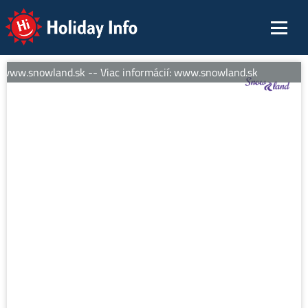
Holiday Info
 www.snowland.sk -- Viac informácií: www.snowland.sk