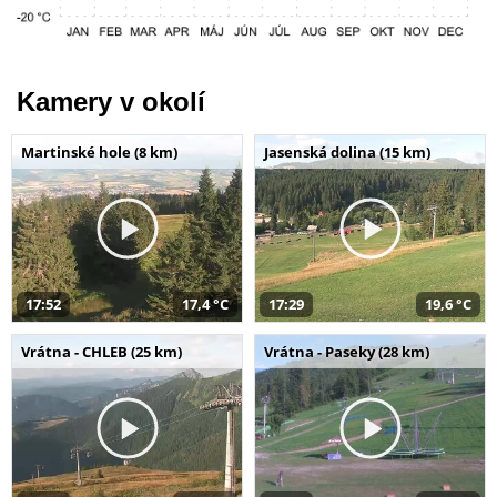
Kamery v okolí
Martinské hole (8 km)
Jasenská dolina (15 km)
17:52
17,4 °C
17:29
19,6 °C
Vrátna - CHLEB (25 km)
Vrátna - Paseky (28 km)