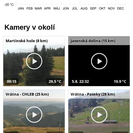
Kamery v okolí
Martinské hole (8 km)
Jasenská dolina (15 km)
09:15
29,5 °C
5.8. 22:32
19,9 °C
Vrátna - CHLEB (25 km)
Vrátna - Paseky (28 km)