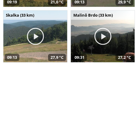
09:19
21,0 °C
09:13
29,9 °C
Skalka (33 km)
Malinô Brdo (33 km)
09:13
27,9 °C
09:31
27,2 °C