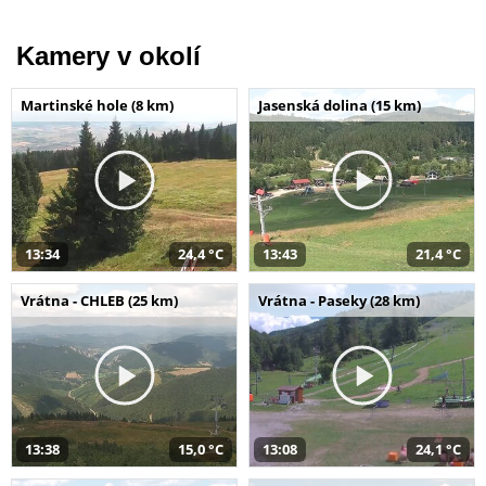
Kamery v okolí
Martinské hole (8 km)
Jasenská dolina (15 km)
13:34
24,4 °C
13:43
21,4 °C
Vrátna - CHLEB (25 km)
Vrátna - Paseky (28 km)
13:38
15,0 °C
13:08
24,1 °C