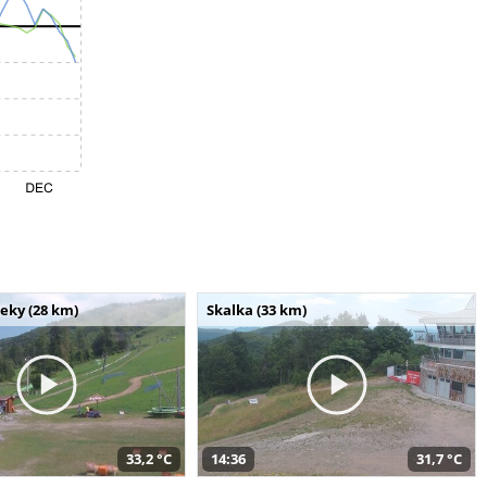
seky (28 km)
Skalka (33 km)
33,2 °C
14:36
31,7 °C