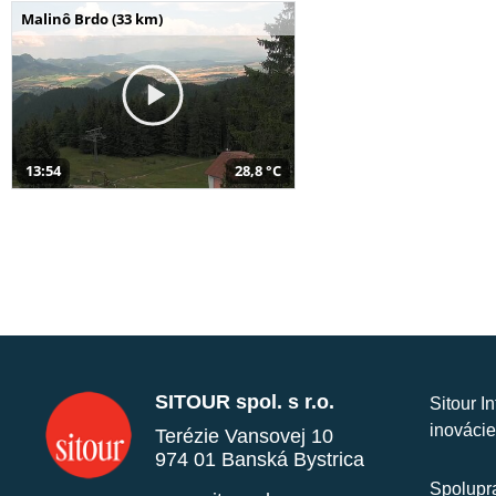
Malinô Brdo (33 km)
13:54
28,8 °C
SITOUR spol. s r.o.
Sitour I
inovácie
Terézie Vansovej 10
974 01 Banská Bystrica
Spolupra