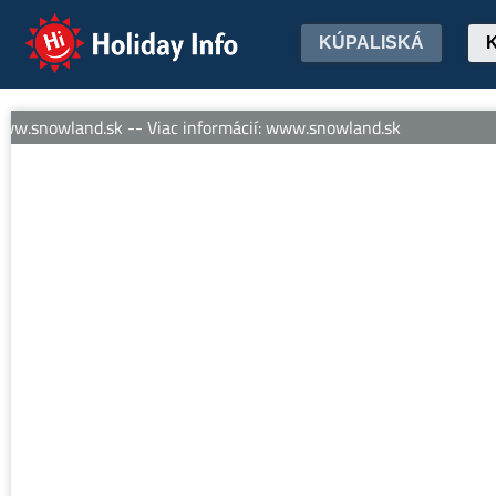
Holiday Info
KÚPALISKÁ
w.snowland.sk -- Viac informácií: www.snowland.sk