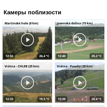
Камеры поблизости
Martinské hole (8 km)
Jasenská dolina (15 km)
12:32
26,4 °C
12:40
25,2 °C
Vrátna - CHLEB (25 km)
Vrátna - Paseky (28 km)
12:33
19,3 °C
12:39
28,6 °C