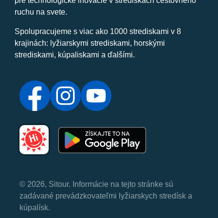
pre technologické inovácie v strediskách cestovného
ruchu na svete.
Spolupracujeme s viac ako 1000 strediskami v 8
krajinách: lyžiarskymi strediskami, horskými
strediskami, kúpaliskami a ďalšími.
© 2026, Sitour. Informácie na tejto stránke sú
zadávané prevádzkovateľmi lyžiarskych stredísk a
kúpalísk.