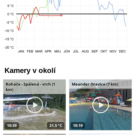
Kamery v okolí
Roháče - Spálená - vrch (1
Meander Oravice (7 km)
km)
10:39
21,5 °C
10:19