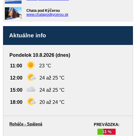
Chata pod Kýčerou
www.chatapodkycerou.sk
Aktuálne info
Pondelok 10.8.2026 (dnes)
11:00
23 °C
12:00
24 až 25 °C
15:00
24 až 25 °C
18:00
20 až 24 °C
Roháče - Spálená
PREVÁDZKA:
33 %