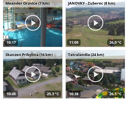
Meander Oravice (7 km)
JANOVKY - Zuberec (8 km)
10:17
11:09
26,0 °C
Skanzen Pribylina (16 km)
Tatralandia (24 km)
10:45
25,3 °C
10:38
26,5 °C