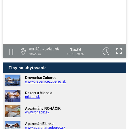
15:29
ROHÁČE - SPÁLENÁ
1045 m
15. 5. 2026
Tipy na ubytovanie
Drevenice Zuberec
www.drevenicezuberec.sk
Rezort u Michala
michal.sk
Apartmány ROHÁČIK
www.rohacik.sk
Apartmán Elenka
www.apartmanzuberec.sk