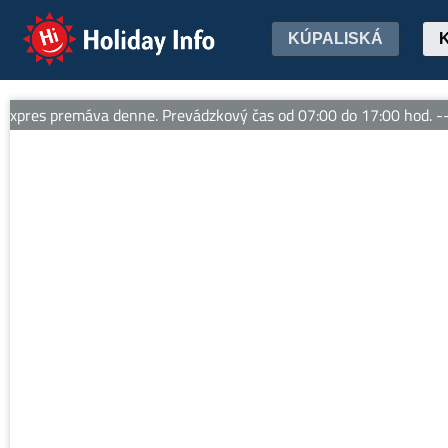
Holiday Info
KÚPALISKÁ
res premáva denne. Prevádzkový čas od 07:00 do 17:00 hod. -- L