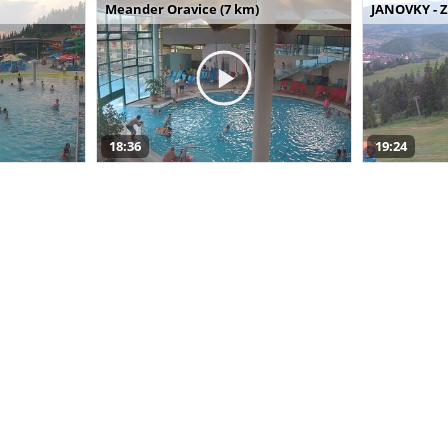
Meander Oravice (7 km)
JANOVKY - Z
18:36
19:24