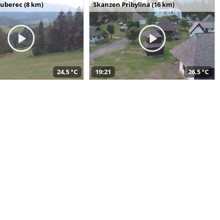
uberec (8 km)
Skanzen Pribylina (16 km)
24,5 °C
19:21
26,5 °C