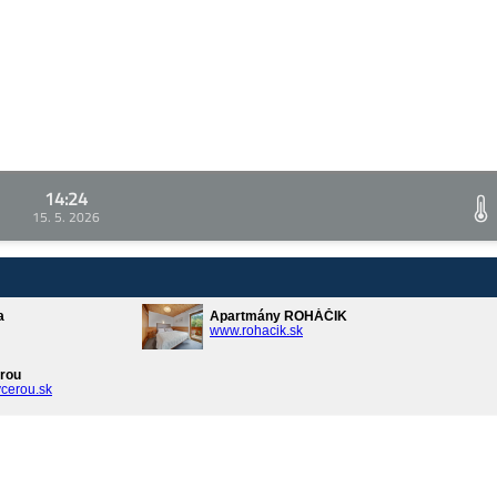
14:24
15. 5. 2026
a
Apartmány ROHÁČIK
www.rohacik.sk
rou
cerou.sk