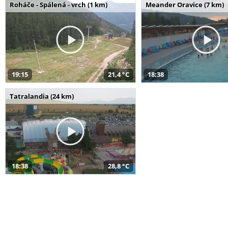
Roháče - Spálená - vrch (1 km)
Meander Oravice (7 km)
19:15
21,4 °C
18:38
Tatralandia (24 km)
18:38
28,8 °C