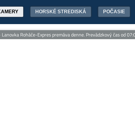
KAMERY
HORSKÉ STREDISKÁ
POČASIE
anovka Roháče-Expres premáva denne. Prevádzkový čas od 07:00 