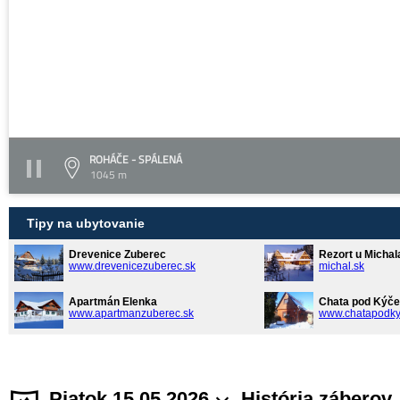
ROHÁČE - SPÁLENÁ
1045 m
Tipy na ubytovanie
Drevenice Zuberec
Rezort u Michal
www.drevenicezuberec.sk
michal.sk
Apartmán Elenka
Chata pod Kýče
www.apartmanzuberec.sk
www.chatapodky
Piatok 15.05.2026
História záberov