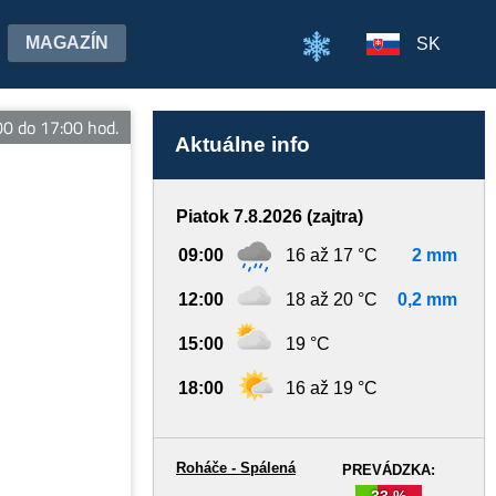
MAGAZÍN
SK
do 17:00 hod.
Aktuálne info
Piatok 7.8.2026 (zajtra)
09:00
16 až 17 °C
2 mm
12:00
18 až 20 °C
0,2 mm
15:00
19 °C
18:00
16 až 19 °C
Roháče - Spálená
PREVÁDZKA:
33 %