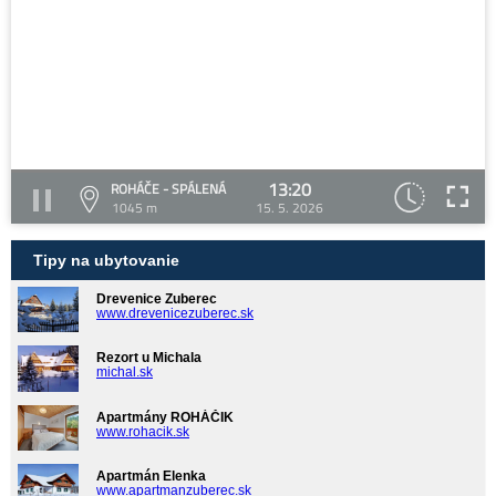
13:20
ROHÁČE - SPÁLENÁ
1045 m
15. 5. 2026
Tipy na ubytovanie
Drevenice Zuberec
www.drevenicezuberec.sk
Rezort u Michala
michal.sk
Apartmány ROHÁČIK
www.rohacik.sk
Apartmán Elenka
www.apartmanzuberec.sk