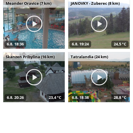
Meander Oravice (7 km)
JANOVKY - Zuberec (8 km)
6.8. 18:36
6.8. 19:24
24,5 °C
Skanzen Pribylina (16 km)
Tatralandia (24 km)
6.8. 20:26
23,4 °C
6.8. 18:38
28,8 °C