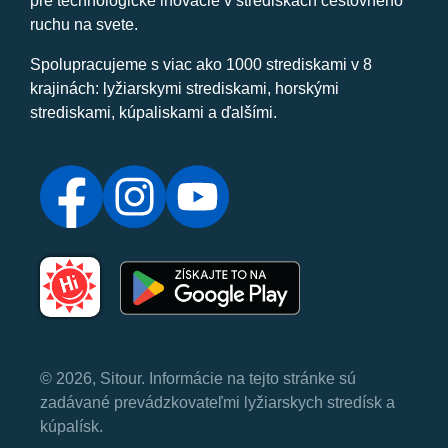
pre technologické inovácie v strediskách cestovného
ruchu na svete.
Spolupracujeme s viac ako 1000 strediskami v 8
krajinách: lyžiarskymi strediskami, horskými
strediskami, kúpaliskami a ďalšími.
© 2026, Sitour. Informácie na tejto stránke sú
zadávané prevádzkovateľmi lyžiarskych stredísk a
kúpalísk.