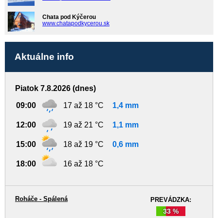
Chata pod Kýčerou
www.chatapodkycerou.sk
Aktuálne info
Piatok 7.8.2026 (dnes)
09:00
17 až 18 °C
1,4 mm
12:00
19 až 21 °C
1,1 mm
15:00
18 až 19 °C
0,6 mm
18:00
16 až 18 °C
Roháče - Spálená
PREVÁDZKA:
33 %