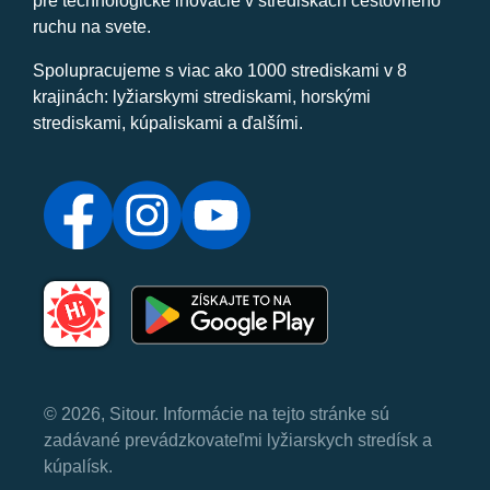
pre technologické inovácie v strediskách cestovného
ruchu na svete.
Spolupracujeme s viac ako 1000 strediskami v 8
krajinách: lyžiarskymi strediskami, horskými
strediskami, kúpaliskami a ďalšími.
© 2026, Sitour. Informácie na tejto stránke sú
zadávané prevádzkovateľmi lyžiarskych stredísk a
kúpalísk.