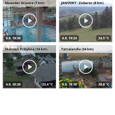
Meander Oravice (7 km)
JANOVKY - Zuberec (8 km)
6.8. 18:36
6.8. 19:24
24,5 °C
Skanzen Pribylina (16 km)
Tatralandia (24 km)
6.8. 20:26
23,4 °C
6.8. 18:38
28,8 °C