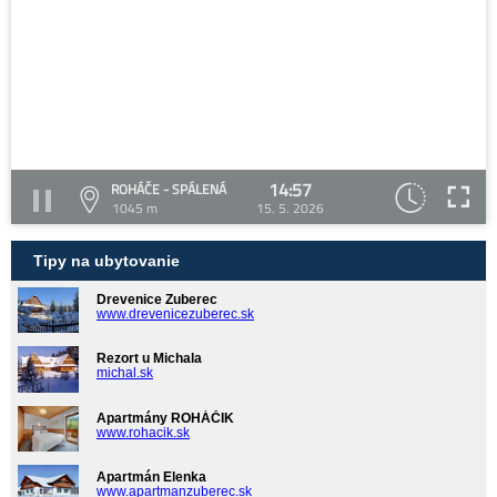
14:57
ROHÁČE - SPÁLENÁ
1045 m
15. 5. 2026
Tipy na ubytovanie
Drevenice Zuberec
www.drevenicezuberec.sk
Rezort u Michala
michal.sk
Apartmány ROHÁČIK
www.rohacik.sk
Apartmán Elenka
www.apartmanzuberec.sk