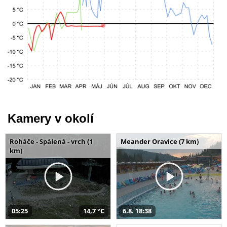
Kamery v okolí
Roháče - Spálená - vrch (1
Meander Oravice (7 km)
km)
05:25
14,7 °C
6.8. 18:38