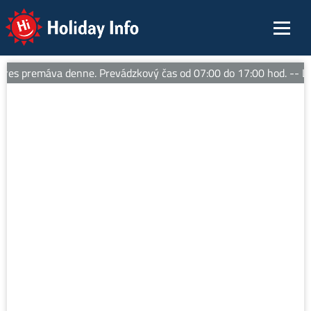
Holiday Info
es premáva denne. Prevádzkový čas od 07:00 do 17:00 hod. -- La