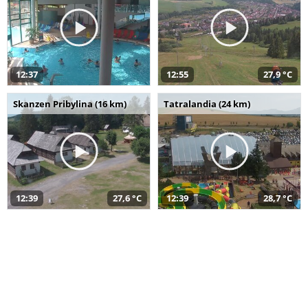
12:37
12:55
27,9 °C
Skanzen Pribylina (16 km)
Tatralandia (24 km)
12:39
27,6 °C
12:39
28,7 °C