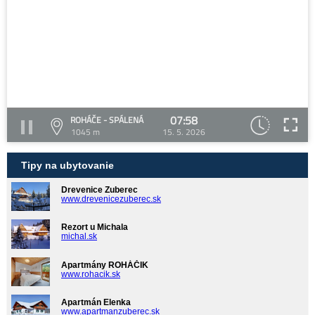
07:58
ROHÁČE - SPÁLENÁ
1045 m
15. 5. 2026
Tipy na ubytovanie
Drevenice Zuberec
www.drevenicezuberec.sk
Rezort u Michala
michal.sk
Apartmány ROHÁČIK
www.rohacik.sk
Apartmán Elenka
www.apartmanzuberec.sk