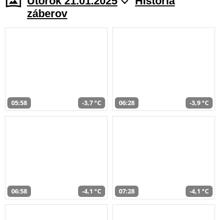
Utorok 21.01.2025
História
záberov
05:58
-3,7 °C
06:28
-3,9 °C
06:58
-4,1 °C
07:28
-4,1 °C