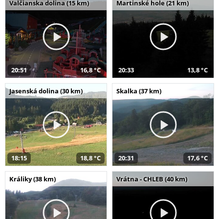
Valčianska dolina (15 km)
Martinské hole (21 km)
20:51
16,8 °C
20:33
13,8 °C
Jasenská dolina (30 km)
Skalka (37 km)
18:15
18,8 °C
20:31
17,6 °C
Králiky (38 km)
Vrátna - CHLEB (40 km)