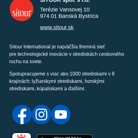
SITOUR spol. s r.o.
Terézie Vansovej 10
974 01 Banská Bystrica
www.sitour.sk
Sitour International je najväčšia firemná sieť
pre technologické inovácie v strediskách cestovného
ruchu na svete.
Spolupracujeme s viac ako 1000 strediskami v 8
krajinách: lyžiarskymi strediskami, horskými
strediskami, kúpaliskami a ďalšími.