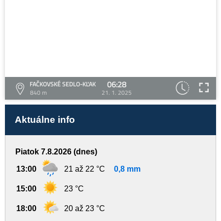
06:28
FAČKOVSKÉ SEDLO-KĽAK
840 m
21. 1. 2025
Aktuálne info
Piatok 7.8.2026 (dnes)
13:00
21 až 22 °C
0,8 mm
15:00
23 °C
18:00
20 až 23 °C