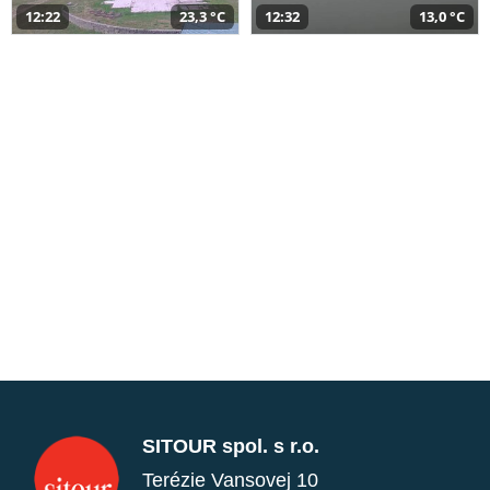
12:22
23,3 °C
12:32
13,0 °C
SITOUR spol. s r.o.
Terézie Vansovej 10