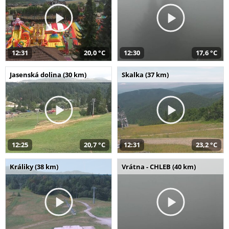
12:31
20,0 °C
12:30
17,6 °C
Jasenská dolina (30 km)
Skalka (37 km)
12:25
20,7 °C
12:31
23,2 °C
Králiky (38 km)
Vrátna - CHLEB (40 km)