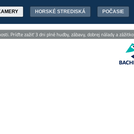
KAMERY
HORSKÉ STREDISKÁ
POČASIE
ti. Príďte zažiť 3 dni plné hudby, zábavy, dobrej nálady a zážitko