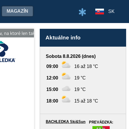
MAGAZÍN
SK
v, na ktoré len tak nezabudnete! Tešíme sa na stretnutie! Viac info
Aktuálne info
Sobota 8.8.2026 (dnes)
09:00
16 až 18 °C
12:00
19 °C
15:00
19 °C
18:00
15 až 18 °C
BACHLEDKA Ski&Sun
PREVÁDZKA:
58 %