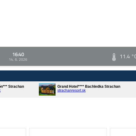
16:40
11.4 °
14. 6. 2026
ón*** Strachan
Grand Hotel**** Bachledka Strachan
k
strachanresort.sk