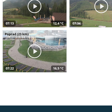
07:13
12,4 °C
07:34
Poprad (23 km)
07:22
16,5 °C