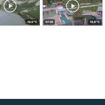
10,0 °C
07:39
16,8 °C