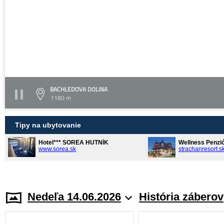
BACHLEDOVA DOLINA
1180 m
Tipy na ubytovanie
Hotel*** SOREA HUTNÍK
Wellness Penzi
www.sorea.sk
strachanresort.s
Nedeľa 14.06.2026
História záberov