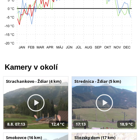
Kamery v okolí
Strachankovo - Ždiar (4 km)
Strednica - Ždiar (5 km)
8.8. 07:13
12,4 °C
17:13
18,9 °C
Smokovce (16 km)
Sliezsky dom (17 km)