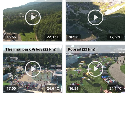
16:56
22,3 °C
16:58
17,5 °C
Thermal park Vrbov (22 km)
Poprad (23 km)
17:00
24,6 °C
16:54
24,1 °C