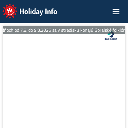
Holiday Info
 dňoch od 7.8. do 9.8.2026 sa v stredisku konajú Goralské folklórne