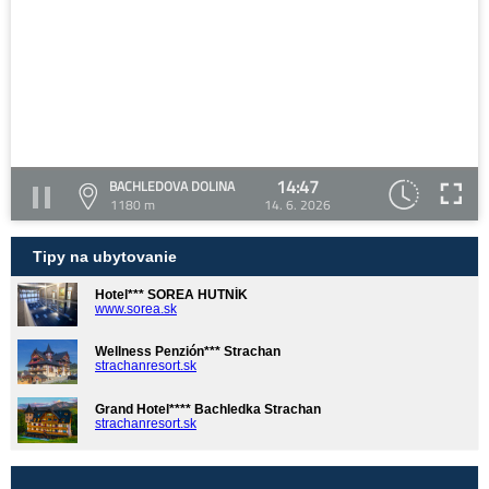
14:47
BACHLEDOVA DOLINA
1180 m
14. 6. 2026
Tipy na ubytovanie
Hotel*** SOREA HUTNÍK
www.sorea.sk
Wellness Penzión*** Strachan
strachanresort.sk
Grand Hotel**** Bachledka Strachan
strachanresort.sk