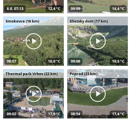
8.8. 07:13
12,4 °C
09:09
14,4 °C
Smokovce (16 km)
Sliezsky dom (17 km)
08:57
16,0 °C
09:08
19,5 °C
Thermal park Vrbov (22 km)
Poprad (23 km)
09:02
17,9 °C
08:54
17,4 °C