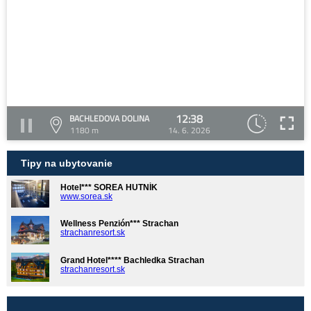
12:38
BACHLEDOVA DOLINA
1180 m
14. 6. 2026
Tipy na ubytovanie
Hotel*** SOREA HUTNÍK
www.sorea.sk
Wellness Penzión*** Strachan
strachanresort.sk
Grand Hotel**** Bachledka Strachan
strachanresort.sk