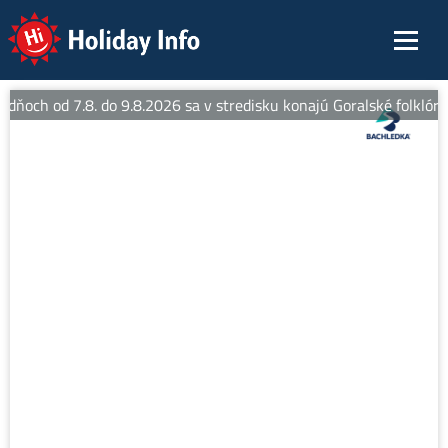
Holiday Info
 dňoch od 7.8. do 9.8.2026 sa v stredisku konajú Goralské folklórn