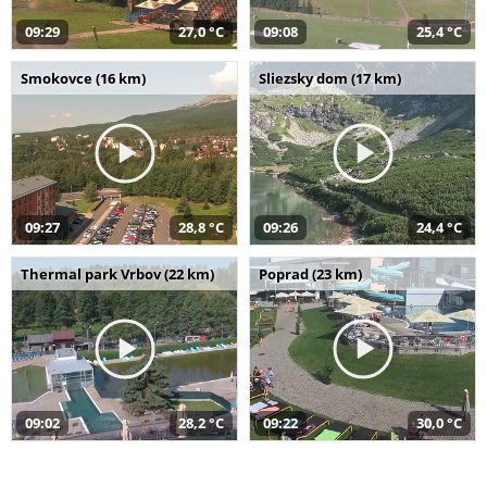
09:29
27,0 °C
09:08
25,4 °C
Smokovce (16 km)
Sliezsky dom (17 km)
09:27
28,8 °C
09:26
24,4 °C
Thermal park Vrbov (22 km)
Poprad (23 km)
09:02
28,2 °C
09:22
30,0 °C