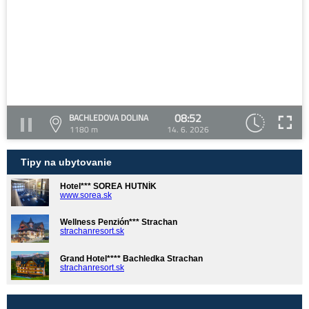
08:52
BACHLEDOVA DOLINA
1180 m
14. 6. 2026
Tipy na ubytovanie
Hotel*** SOREA HUTNÍK
www.sorea.sk
Wellness Penzión*** Strachan
strachanresort.sk
Grand Hotel**** Bachledka Strachan
strachanresort.sk