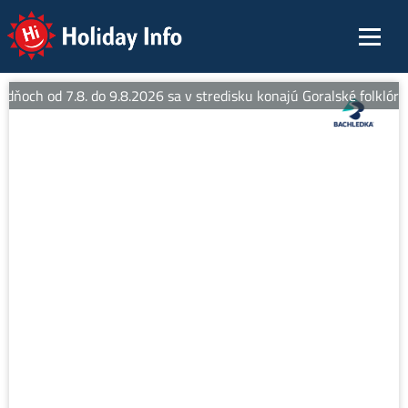
Holiday Info
 dňoch od 7.8. do 9.8.2026 sa v stredisku konajú Goralské folklórne